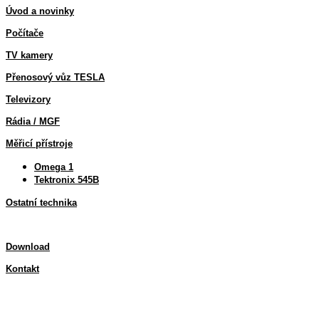
Úvod a novinky
Počítače
TV kamery
Přenosový vůz TESLA
Televizory
Rádia / MGF
Měřicí přístroje
Omega 1
Tektronix 545B
Ostatní technika
Download
Kontakt