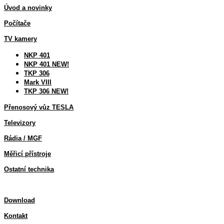
Úvod a novinky
Počítače
TV kamery
NKP 401
NKP 401 NEW!
TKP 306
Mark VIII
TKP 306 NEW!
Přenosový vůz TESLA
Televizory
Rádia / MGF
Měřicí přístroje
Ostatní technika
Download
Kontakt