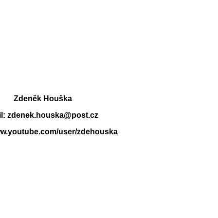
Zdeněk Houška
l: zdenek.houska@post.cz
www.youtube.com/user/zdehouska