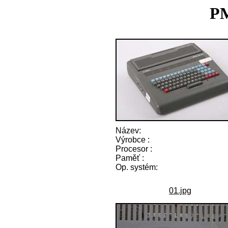
PM
Název:
Výrobce :
Procesor :
Paměť :
Op. systém:
01.jpg