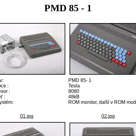
PMD 85 - 1
v:
PMD 85- 1
ce :
Tesla
sor :
8080
ť :
48kB
ystém:
ROM monitor, další v ROM mod
01.jpg
02.jpg