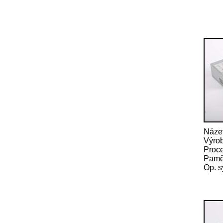
Náze
Výrob
Proce
Pamě
Op. s