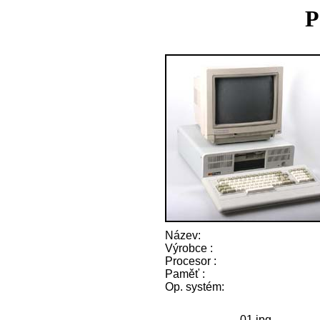
P
Název:
Výrobce :
Procesor :
Paměť :
Op. systém:
01.jpg