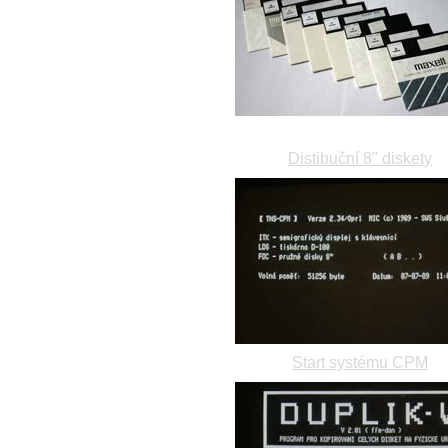
Distibuční 8" diskety
Start systému CPM