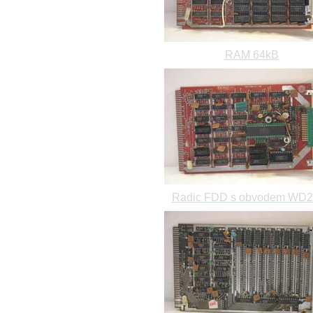
RAM 64kB
Radic FDD s obvodem WD